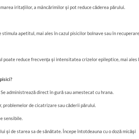
almarea iritațiilor, a mâncărimilor și pot reduce căderea părului.
stimula apetitul, mai ales în cazul pisicilor bolnave sau în recuperare
l poate reduce frecvența și intensitatea crizelor epileptice, mai ales 
pisici?
 Se administrează direct în gură sau amestecat cu hrana.
or, problemelor de cicatrizare sau căderii părului.
e sensibile.
ui și de starea sa de sănătate. Începe întotdeauna cu o doză micăși