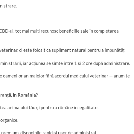
nistrare.
u CBD-ul, tot mai mulți recunosc beneficiile sale în completarea
eterinar, ci este folosit ca supliment natural pentru a îmbunătăți
inistrării, iar acțiunea se simte între 1 și 2 ore după administrare.
e oamenilor animalelor fără acordul medicului veterinar — anumite
uran
ță
,
î
n Rom
â
nia?
a animalului tău și pentru a rămâne în legalitate.
 organice.
premium, disponibile rapid și ușor de administrat.