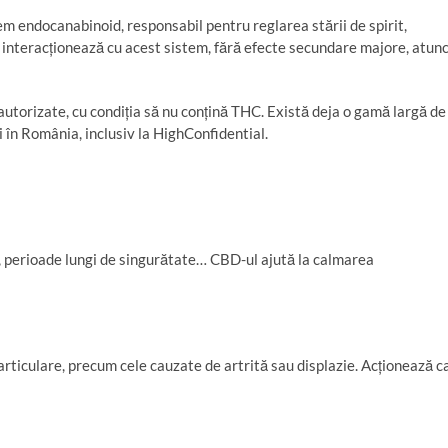
sistem endocanabinoid, responsabil pentru reglarea stării de spirit,
ci interacționează cu acest sistem, fără efecte secundare majore, atunc
torizate, cu condiția să nu conțină THC. Există deja o gamă largă de
 în România, inclusiv la HighConfidential.
nar, perioade lungi de singurătate… CBD-ul ajută la calmarea
rticulare, precum cele cauzate de artrită sau displazie. Acționează c