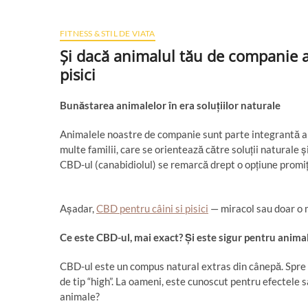
FITNESS & STIL DE VIATA
Și dacă animalul tău de companie a
pisici
Bun
ă
starea animalelor
î
n era solu
ț
iilor naturale
Animalele noastre de companie sunt parte integrantă a v
multe familii, care se orientează către soluții naturale 
CBD-ul (canabidiolul) se remarcă drept o opțiune promiță
Așadar,
CBD pentru câini si pisici
— miracol sau doar o 
Ce este CBD-ul, mai exact?
Ș
i este sigur pentru anima
CBD-ul este un compus natural extras din cânepă. Spre 
de tip “high”. La oameni, este cunoscut pentru efectele 
animale?