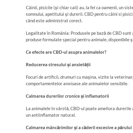
Câinii, pisicile (și chiar caii) au, la fel ca oamenii, un 
somnului, apetitului și durerii. CBD pentru câini si pisi
când este administrat corect.
Legalitate în România: Produsele pe bază de CBD sunt au
produse formulate special pentru animale, disponibile și
Ce efecte are CBD-ul asupra animalelor?
Reducerea stresului
ș
i anxiet
ăț
ii
Focuri de artificii, drumuri cu mașina, vizite la veteri
comportamentelor anxioase ale animalelor sensibile.
Calmarea durerilor cronice
ș
i inflamatorii
La animalele în vârstă, CBD-ul poate ameliora durerile a
un antiinflamator natural.
Calmarea mânc
ă
rimilor
ș
i a c
ă
derii excesive a p
ă
rului