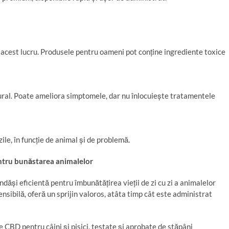
 acest lucru. Produsele pentru oameni pot conține ingrediente toxice
ral. Poate ameliora simptomele, dar nu înlocuiește tratamentele
ile, în funcție de animal și de problemă.
ntru bun
ă
starea animalelor
dăși eficientă pentru îmbunătățirea vieții de zi cu zi a animalelor
ensibilă, oferă un sprijin valoros, atâta timp cât este administrat
 CBD pentru câini și pisici, testate și aprobate de stăpâni