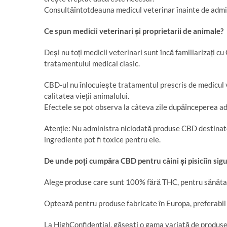
Consultăîntotdeauna medicul veterinar înainte de admi
Ce spun medicii veterinari
ș
i proprietarii de animale?
Deși nu toți medicii veterinari sunt încă familiarizați c
tratamentului medical clasic.
CBD-ul nu înlocuiește tratamentul prescris de medicul v
calitatea vieții animalului.
Efectele se pot observa la câteva zile dupăînceperea adm
Atenție: Nu administra niciodată produse CBD destinat
ingrediente pot fi toxice pentru ele.
De unde po
ț
i cump
ă
ra CBD pentru câini
ș
i pisici
î
n sig
Alege produse care sunt 100% fără THC, pentru sănătate
Optează pentru produse fabricate în Europa, preferabil
La HighConfidential, găsești o gama variată de produse 