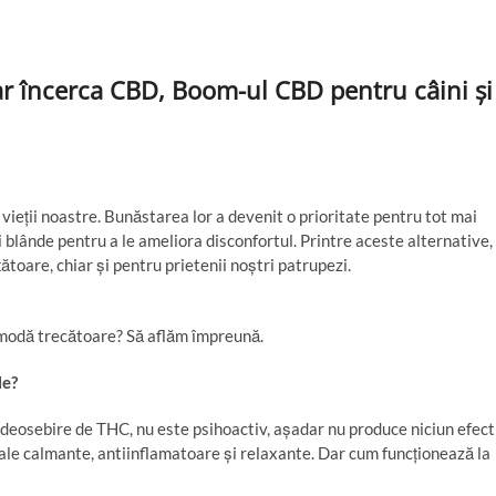
r încerca CBD, Boom-ul CBD pentru câini și
ieții noastre. Bunăstarea lor a devenit o prioritate pentru tot mai
și blânde pentru a le ameliora disconfortul. Printre aceste alternative,
toare, chiar și pentru prietenii noștri patrupezi.
modă trecătoare? Să aflăm împreună.
le?
deosebire de THC, nu este psihoactiv, așadar nu produce niciun efect
sale calmante, antiinflamatoare și relaxante. Dar cum funcționează la