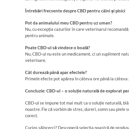
Întreb
ă
ri frecvente despre CBD pentru câini
ș
i pisici
Pot da animalului meu CBD pentru uz uman?
Nu, cu excepția cazurilor în care veterinarul recomandă
pentru animale.
Poate CBD-ul s
ă
vindece o boal
ă
?
Nu, CBD-ul nu este un medicament, ci un supliment natu
veterinare.
Cât dureaz
ă
p
â
n
ă
apar efectele?
Primele efecte pot apărea în câteva ore până la câteva z
Concluzie: CBD-ul – o solu
ț
ie natural
ă
de explorat pe
CBD-ul se impune tot mai mult ca o soluție naturală, blân
noastre. Fie că vorbim de stres, dureri, somn sau piele s
corect.
Curios săîncerci? Descoperă selecția noastră de produse