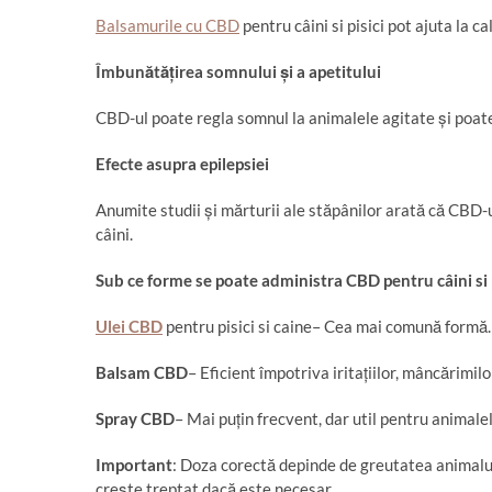
Balsamurile cu CBD
pentru câini si pisici pot ajuta la c
Îmbun
ă
t
ăț
irea somnului
ș
i a apetitului
CBD-ul poate regla somnul la animalele agitate și poate 
Efecte asupra epilepsiei
Anumite studii și mărturii ale stăpânilor arată că CBD-u
câini.
Sub ce forme se poate administra
CBD pentru câini si 
Ulei CBD
pentru pisici si caine– Cea mai comună formă.
Balsam CBD
– Eficient împotriva iritațiilor, mâncărimil
Spray CBD
– Mai puțin frecvent, dar util pentru animalel
Important
: Doza corectă depinde de greutatea animalul
crește treptat dacă este necesar.