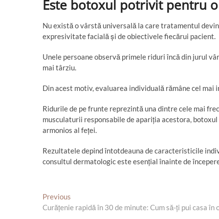
Este botoxul potrivit pentru 
Nu există o vârstă universală la care tratamentul devine
expresivitate facială și de obiectivele fiecărui pacient.
Unele persoane observă primele riduri încă din jurul vâr
mai târziu.
Din acest motiv, evaluarea individuală rămâne cel mai i
Ridurile de pe frunte reprezintă una dintre cele mai fre
musculaturii responsabile de apariția acestora, botoxul 
armonios al feței.
Rezultatele depind întotdeauna de caracteristicile indiv
consultul dermatologic este esențial înainte de începer
N
Previous
A
Curățenie rapidă în 30 de minute: Cum să-ți pui casa în 
r
a
t