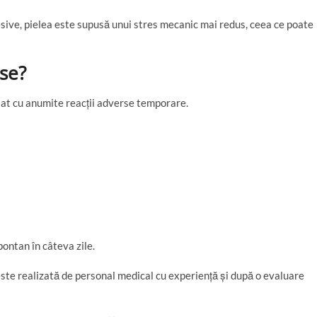
sive, pielea este supusă unui stres mecanic mai redus, ceea ce poate
rse?
iat cu anumite reacții adverse temporare.
pontan în câteva zile.
este realizată de personal medical cu experiență și după o evaluare