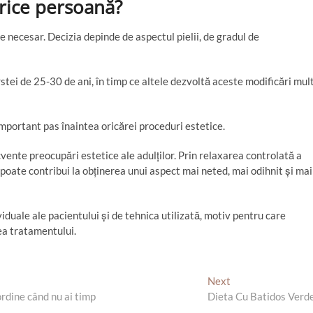
orice persoană?
 necesar. Decizia depinde de aspectul pielii, de gradul de
stei de 25-30 de ani, în timp ce altele dezvoltă aceste modificări mul
mportant pas înaintea oricărei proceduri estetice.
cvente preocupări estetice ale adulților. Prin relaxarea controlată a
poate contribui la obținerea unui aspect mai neted, mai odihnit și mai
iduale ale pacientului și de tehnica utilizată, motiv pentru care
ea tratamentului.
Next
A
ordine când nu ai timp
Dieta Cu Batidos Verd
r
t