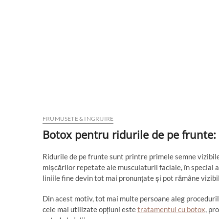
FRUMUSETE & INGRIJIRE
Botox pentru ridurile de pe frunte: 
Ridurile de pe frunte sunt printre primele semne vizibil
mișcărilor repetate ale musculaturii faciale, în specia
liniile fine devin tot mai pronunțate și pot rămâne vizibi
Din acest motiv, tot mai multe persoane aleg proceduril
cele mai utilizate opțiuni este
tratamentul cu botox
, pr