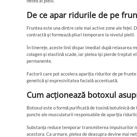
neted al pielii.
De ce apar ridurile de pe frun
Fruntea este una dintre cele mai active zone ale feței.
contractă și formează pliuri temporare la nivelul pielii.
În tinerețe, aceste linii dispar imediat după relaxarea m
colagen și elastină scade, iar pielea își pierde treptat e
permanente.
Factorii care pot accelera apariția ridurilor de pe frunt
genetică și expresivitatea facială accentuată.
Cum acționează botoxul asupr
Botoxul este o formă purificată de toxină botulinică de 
puncte ale musculaturii responsabile de apariția riduril
Substanța reduce temporar transmiterea impulsurilor n
acestora. Ca urmare, pielea de deasupra devine mai nete