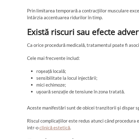
Prin limitarea temporară a contracțiilor musculare exce
întârzia accentuarea ridurilor în timp.
Există riscuri sau efecte adve
Ca orice procedură medicală, tratamentul poate fi asoc
Cele mai frecvente includ:
roșeață locală;
sensibilitate la locul injectării;
mici echimoze;
ușoară senzație de tensiune în zona tratată.
Aceste manifestări sunt de obicei tranzitorii și dispar s
Riscul complicațiilor este redus atunci când procedura 
intr-o
clinică estetică
.