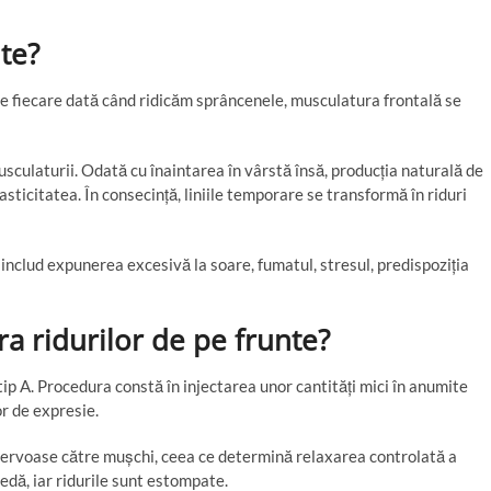
te?
 De fiecare dată când ridicăm sprâncenele, musculatura frontală se
usculaturii. Odată cu înaintarea în vârstă însă, producția naturală de
lasticitatea. În consecință, liniile temporare se transformă în riduri
e includ expunerea excesivă la soare, fumatul, stresul, predispoziția
a ridurilor de pe frunte?
tip A. Procedura constă în injectarea unor cantități mici în anumite
or de expresie.
ervoase către mușchi, ceea ce determină relaxarea controlată a
dă, iar ridurile sunt estompate.