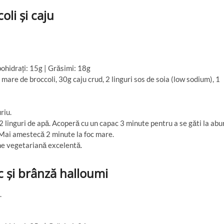
oli și caju
ohidrați: 15g | Grăsimi: 18g
 mare de broccoli, 30g caju crud, 2 linguri sos de soia (low sodium), 1
riu.
2 linguri de apă. Acoperă cu un capac 3 minute pentru a se găti la abur
. Mai amestecă 2 minute la foc mare.
une vegetariană excelentă.
c și brânză halloumi
.