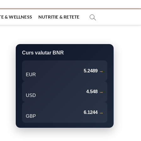
E & WELLNESS
NUTRITIE & RETETE
Curs valutar BNR
5.2489
→
EUR
4.548
→
USD
6.1244
→
GBP