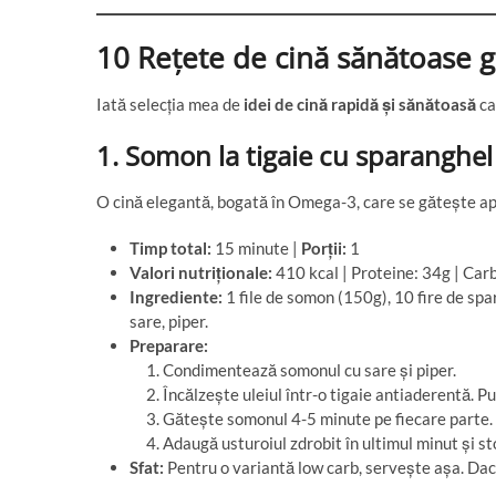
10 Rețete de cină sănătoase 
Iată selecția mea de
idei de cină rapidă și sănătoasă
ca
1. Somon la tigaie cu sparanghel
O cină elegantă, bogată în Omega-3, care se gătește a
Timp total:
15 minute |
Porții:
1
Valori nutriționale:
410 kcal | Proteine: 34g | Carb
Ingrediente:
1 file de somon (150g), 10 fire de spara
sare, piper.
Preparare:
Condimentează somonul cu sare și piper.
Încălzește uleiul într-o tigaie antiaderentă. Pu
Gătește somonul 4-5 minute pe fiecare parte. 
Adaugă usturoiul zdrobit în ultimul minut și s
Sfat:
Pentru o variantă low carb, servește așa. Dacă 