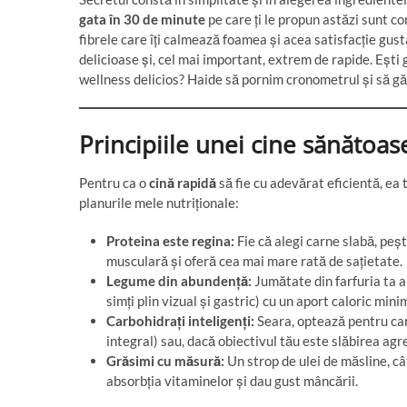
gata în 30 de minute
pe care ți le propun astăzi sunt c
fibrele care îți calmează foamea și acea satisfacție gust
delicioase și, cel mai important, extrem de rapide. Ești
wellness delicios? Haide să pornim cronometrul și să g
Principiile unei cine sănătoase
Pentru ca o
cină rapidă
să fie cu adevărat eficientă, ea 
planurile mele nutriționale:
Proteina este regina:
Fie că alegi carne slabă, peș
musculară și oferă cea mai mare rată de sațietate.
Legume din abundență:
Jumătate din farfuria ta 
simți plin vizual și gastric) cu un aport caloric mini
Carbohidrați inteligenți:
Seara, optează pentru carb
integral) sau, dacă obiectivul tău este slăbirea agr
Grăsimi cu măsură:
Un strop de ulei de măsline, c
absorbția vitaminelor și dau gust mâncării.