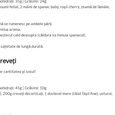
ohidrați: 35g | Grăsimi: 24g
loumi feliat, 2 mâini de spanac baby, roșii cherry, zeamă de lămâie,
ână se rumenesc pe ambele părți.
prelua aroma.
mestecul cald deasupra (căldura va înmuia spanacul).
 sațietate de lungă durată.
creveți
r cantitatea și sosul!
ohidrați: 45g | Grăsimi: 10g
200g creveți decorticați, 1 dovlecel mare (tăiat fâșii fine), usturoi,