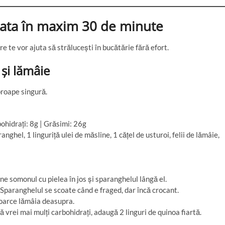
gata în maxim 30 de minute
re te vor ajuta să strălucești în bucătărie fără efort.
 și lămâie
proape singură.
ohidrați: 8g | Grăsimi: 26g
nghel, 1 linguriță ulei de măsline, 1 cățel de usturoi, felii de lămâie,
ne somonul cu pielea în jos și sparanghelul lângă el.
Sparanghelul se scoate când e fraged, dar încă crocant.
toarce lămâia deasupra.
vrei mai mulți carbohidrați, adaugă 2 linguri de quinoa fiartă.