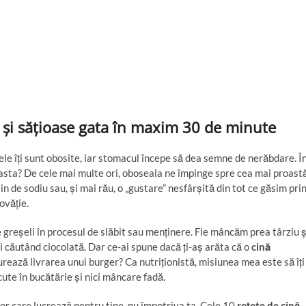
e și sățioase gata în maxim 30 de minute
rele îți sunt obosite, iar stomacul începe să dea semne de nerăbdare. Î
sta? De cele mai multe ori, oboseala ne împinge spre cea mai proast
in de sodiu sau, și mai rău, o „gustare” nesfârșită din tot ce găsim pri
ovăție.
e greșeli în procesul de slăbit sau menținere. Fie mâncăm prea târziu ș
ii căutând ciocolată. Dar ce-ai spune dacă ți-aș arăta că o
cină
rează livrarea unui burger? Ca nutriționistă, misiunea mea este să îți
te în bucătărie și nici mâncare fadă.
lor care lucrează pentru tine, nu împotriva ta. Cele 10
rețete de cină