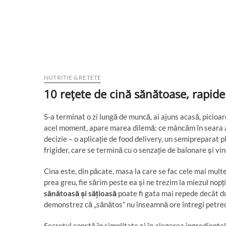
NUTRITIE & RETETE
10 rețete de cină sănătoase, rapid
S-a terminat o zi lungă de muncă, ai ajuns acasă, picioa
acel moment, apare marea dilemă: ce mâncăm în seara a
decizie – o aplicație de food delivery, un semipreparat pl
frigider, care se termină cu o senzație de balonare și vin
Cina este, din păcate, masa la care se fac cele mai mult
prea greu, fie sărim peste ea și ne trezim la miezul nopț
sănătoasă și sățioasă
poate fi gata mai repede decât du
demonstrez că „sănătos” nu înseamnă ore întregi petrecu
Secretul constă în simplitate și în alegerea ingrediente