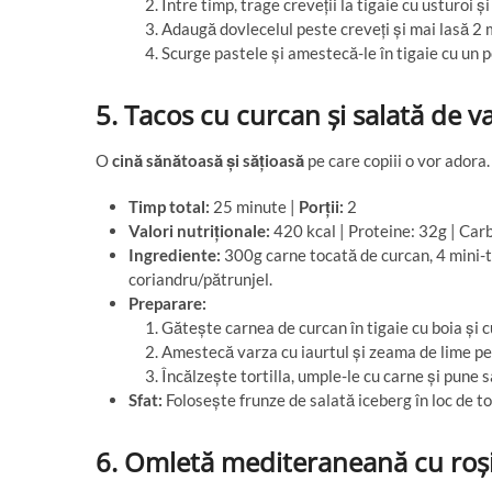
Între timp, trage creveții la tigaie cu usturoi și
Adaugă dovlecelul peste creveți și mai lasă 2 
Scurge pastele și amestecă-le în tigaie cu un po
5. Tacos cu curcan și salată de v
O
cină sănătoasă și sățioasă
pe care copiii o vor adora.
Timp total:
25 minute |
Porții:
2
Valori nutriționale:
420 kcal | Proteine: 32g | Carb
Ingrediente:
300g carne tocată de curcan, 4 mini-tor
coriandru/pătrunjel.
Preparare:
Gătește carnea de curcan în tigaie cu boia și 
Amestecă varza cu iaurtul și zeama de lime pen
Încălzește tortilla, umple-le cu carne și pune 
Sfat:
Folosește frunze de salată iceberg în loc de to
6. Omletă mediteraneană cu roșii