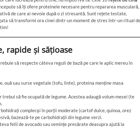
oncepute să îți ofere proteinele necesare pentru repararea musculară,
ativă de care ai nevoie după o zi stresantă. Sunt rețete testate,
 gata să transformi ora cinei dintr-un moment de stres într-un ritual d
ătim!
, rapide și sățioase
trebuie să respecte câteva reguli de bază pe care le aplic mereu în
te, ouă sau surse vegetale (tofu, linte), proteina menține masa
ar trebui să fie ocupată de legume. Acestea adaugă volum mesei (te
m.
ohidrați complecși în porții moderate (cartof dulce, quinoa, orez
esivă, bazează-te pe carbohidrații din legume verzi.
âteva felii de avocado sau semințe presărate deasupra ajută la