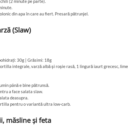
 chili (2 minute pe parte).
minute.
lonic din apa în care au fiert. Presară pătrunjel.
arză (Slaw)
ohidrați: 30g | Grăsimi: 18g
tilla integrale, varză albă și roșie rasă, 1 lingură iaurt grecesc, lime
cumin până e bine pătrunsă.
tru a face salata slaw.
salata deasupra.
rtilla pentru o variantă ultra low-carb.
, măsline și feta