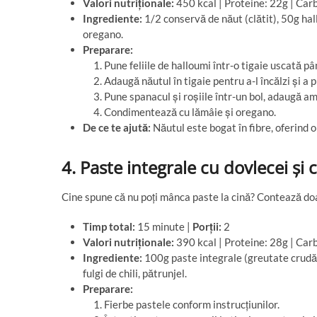
Valori nutriționale:
450 kcal | Proteine: 22g | Carb
Ingrediente:
1/2 conservă de năut (clătit), 50g hal
oregano.
Preparare:
Pune feliile de halloumi într-o tigaie uscată p
Adaugă năutul în tigaie pentru a-l încălzi și a 
Pune spanacul și roșiile într-un bol, adaugă a
Condimentează cu lămâie și oregano.
De ce te ajută:
Năutul este bogat în fibre, oferind o
4. Paste integrale cu dovlecei și 
Cine spune că nu poți mânca paste la cină? Contează doa
Timp total:
15 minute |
Porții:
2
Valori nutriționale:
390 kcal | Proteine: 28g | Carb
Ingrediente:
100g paste integrale (greutate crudă), 
fulgi de chili, pătrunjel.
Preparare:
Fierbe pastele conform instrucțiunilor.