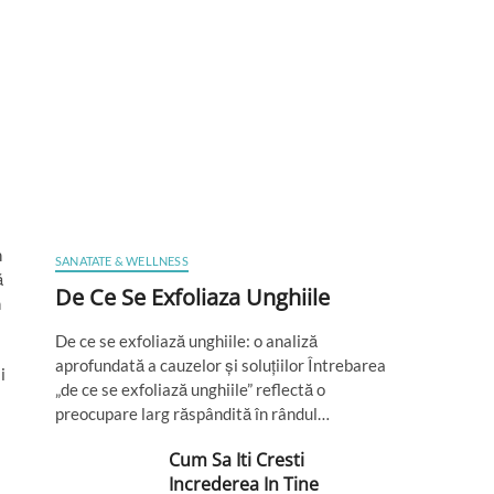
n
SANATATE & WELLNESS
ă
De Ce Se Exfoliaza Unghiile
n
De ce se exfoliază unghiile: o analiză
aprofundată a cauzelor și soluțiilor Întrebarea
i
„de ce se exfoliază unghiile” reflectă o
preocupare larg răspândită în rândul…
Cum Sa Iti Cresti
Increderea In Tine