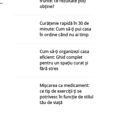
frunte: ce rezultate poți
obține?
Curățenie rapidă în 30 de
minute: Cum să-ți pui casa
în ordine când nu ai timp
Cum să-ți organizezi casa
eficient: Ghid complet
pentru un spațiu curat și
fără stres
Mișcarea ca medicament:
ce tip de exerciții ți se
potrivesc în funcție de stilul
tău de viață