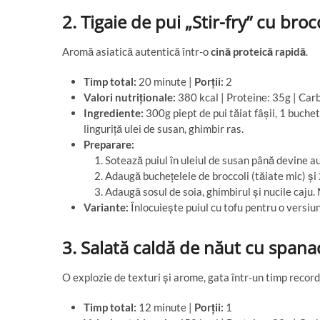
2. Tigaie de pui „Stir-fry” cu brocc
Aromă asiatică autentică într-o
cină proteică rapidă
.
Timp total:
20 minute |
Porții:
2
Valori nutriționale:
380 kcal | Proteine: 35g | Carb
Ingrediente:
300g piept de pui tăiat fâșii, 1 buchet
linguriță ulei de susan, ghimbir ras.
Preparare:
Sotează puiul în uleiul de susan până devine au
Adaugă buchețelele de broccoli (tăiate mic) și 
Adaugă sosul de soia, ghimbirul și nucile caju
Variante:
Înlocuiește puiul cu tofu pentru o versi
3. Salată caldă de năut cu spana
O explozie de texturi și arome, gata într-un timp record
Timp total:
12 minute |
Porții:
1